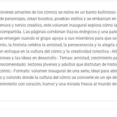
nes amantes de los cómics se reúne en un barrio bullicioso de
 de personajes, crean bocetos, prueban estilos y se embarcan en
rnura y nervio creativo, este volumen inaugural explora cómo la
 compartida. Las páginas combinan trazos enérgicos y una palet
que emergen cuando el grupo apoya a sus miembros para que se 
o, la historia celebra la amistad, la perseverancia y la alegr
 un enfoque en la cultura del cómic y la creatividad colectiva.- A
niones y las ideas en desarrollo.- Temas: amistad, crecimiento pe
co recomendado: lectores jóvenes y adultos que disfrutan de hist
 cómic.- Formato: volumen inaugural de una serie, ideal para ab
o y colorido donde la cultura del cómic se convierte en un eje de
nimiento con corazón, humor y una mirada fresca al mundo de la 