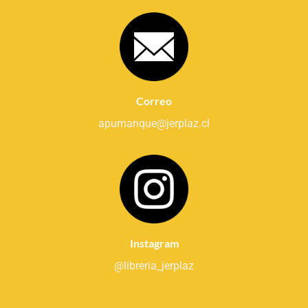
Correo
apumanque@jerplaz.cl
Instagram
@libreria_jerplaz