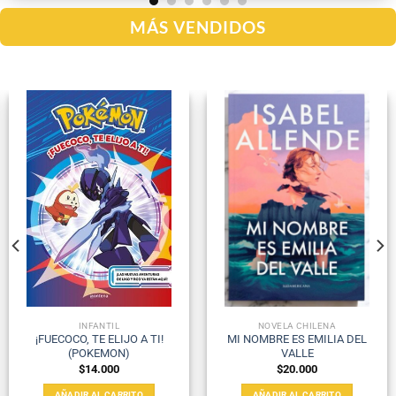
MÁS VENDIDOS
INFANTIL
NOVELA CHILENA
¡FUECOCO, TE ELIJO A TI!
MI NOMBRE ES EMILIA DEL
(POKEMON)
VALLE
$
14.000
$
20.000
AÑADIR AL CARRITO
AÑADIR AL CARRITO