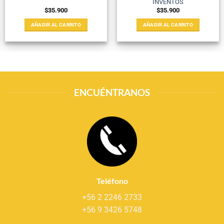
INVENTOS
$
35.900
$
35.900
AÑADIR AL CARRITO
AÑADIR AL CARRITO
ENCUÉNTRANOS
Teléfono
+56 2 2246 2733
+56 9 3426 5748