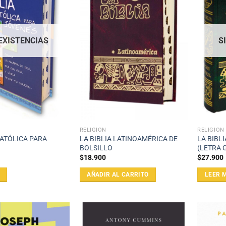
 EXISTENCIAS
S
RELIGIÓN
RELIGIÓN
CATÓLICA PARA
LA BIBLIA LATINOAMÉRICA DE
LA BIBL
BOLSILLO
(LETRA 
$
18.900
$
27.900
AÑADIR AL CARRITO
LEER 