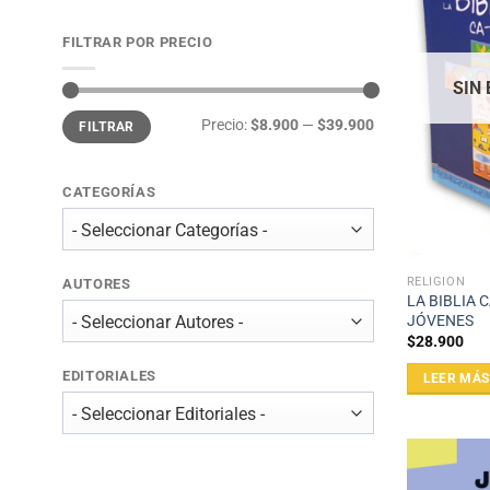
FILTRAR POR PRECIO
SIN
Precio
Precio
Precio:
$8.900
—
$39.900
FILTRAR
mínimo
máximo
CATEGORÍAS
RELIGIÓN
AUTORES
LA BIBLIA 
JÓVENES
$
28.900
EDITORIALES
LEER MÁS