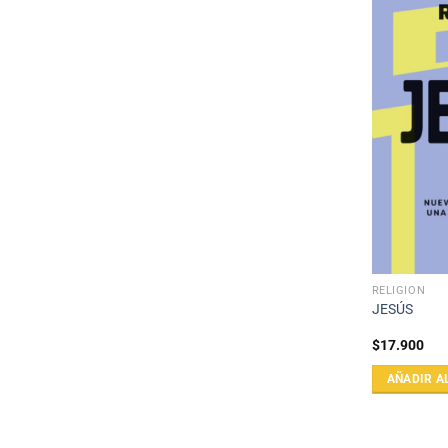
RELIGIÓN
JESÚS
$
17.900
AÑADIR A