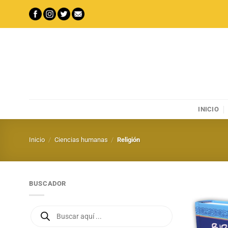
Saltar
al
contenido
INICIO
Inicio
/
Ciencias humanas
/
Religión
BUSCADOR
Búsqueda
de
productos