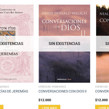
 EXISTENCIAS
SIN EXISTENCIAS
S
UMANAS
CIENCIAS HUMANAS
CIENCIA
CÍAS DE JEREMÍAS
CONVERSACIONES CON DIOS II
CONVERS
$
12.000
$
12.000
LEER MÁS
LEER 