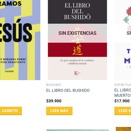
SIN EXISTENCIAS
S
BUDISMO
ESPIRITU
EL LIBR
EL LIBRO DEL BUSHIDO
MUERTO
$
39.900
$
17.900
L CARRITO
LEER MÁS
LEER 