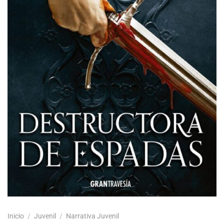
Inicio
/
Juvenil
/
Narrativa Juvenil