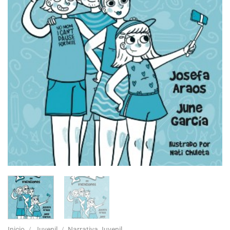
Inicio
/
Juvenil
/
Narrativa Juvenil