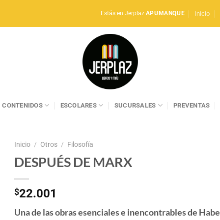
Inicio
Estás en Jerplaz
APUMANQUE
CONTENIDOS
ESCOLARES
SUCURSALES
PREVENTAS
Inicio
/
Otros
/
Filosofía
DESPUÉS DE MARX
$
22.001
Una de las obras esenciales e inencontrables de Hab