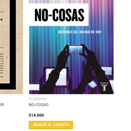
FILOSOFÍA
OR
NO-COSAS
$
14.000
AÑADIR AL CARRITO