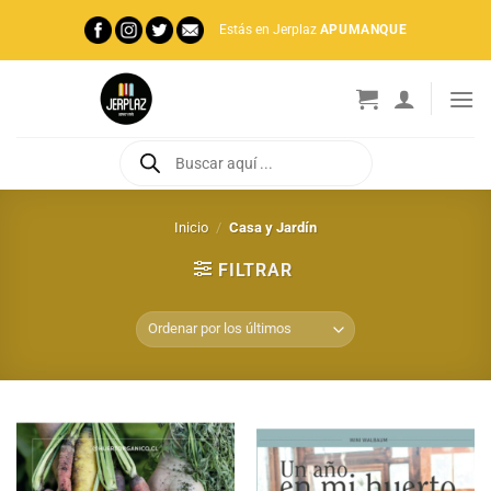
Saltar
Estás en Jerplaz
APUMANQUE
al
contenido
Búsqueda
de
productos
Inicio
/
Casa y Jardín
FILTRAR