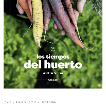
Inicio
/
Casa y Jardín
/
Jardinería