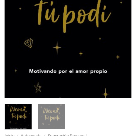
Inicio
/
Autoayuda
/
Superación Personal