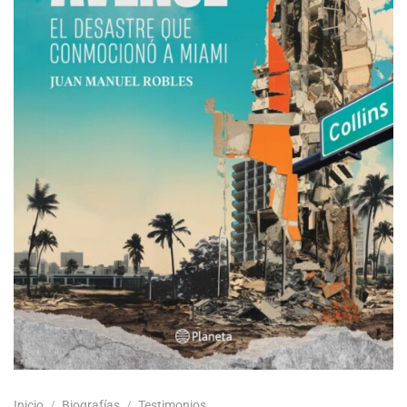
Inicio
/
Biografías
/
Testimonios