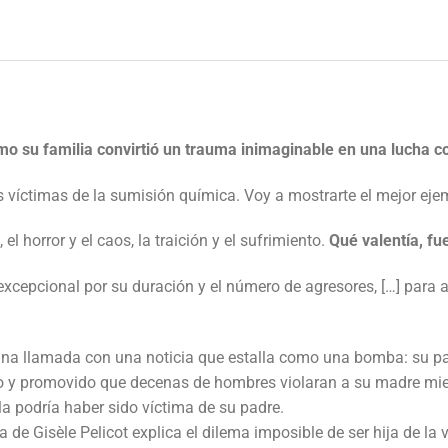
o su familia convirtió un trauma inimaginable en una lucha co
as víctimas de la sumisión química. Voy a mostrarte el mejor eje
el horror y el caos, la traición y el sufrimiento.
Qué valentía, fu
excepcional por su duración y el número de agresores, […] para a
 una llamada con una noticia que estalla como una bomba: su pa
do y promovido que decenas de hombres violaran a su madre mien
la podría haber sido víctima de su padre.
a de Gisèle Pelicot explica el dilema imposible de ser hija de la 