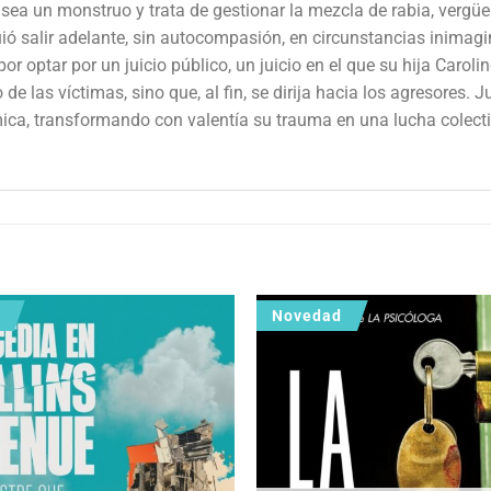
ea un monstruo y trata de gestionar la mezcla de rabia, vergüe
ió salir adelante, sin autocompasión, en circunstancias inimagi
r optar por un juicio público, un juicio en el que su hija Carol
de las víctimas, sino que, al fin, se dirija hacia los agresores. 
ímica, transformando con valentía su trauma en una lucha colecti
Novedad