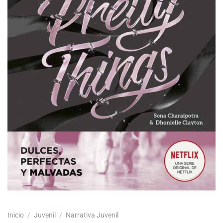
Inicio
/
Juvenil
/
Narrativa Juvenil