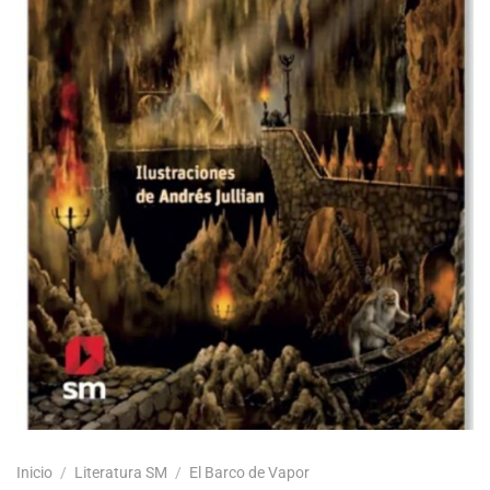
Inicio
/
Literatura SM
/
El Barco de Vapor