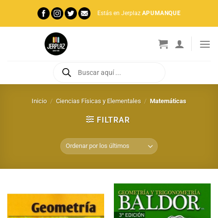
Saltar
Estás en Jerplaz
APUMANQUE
al
contenido
Búsqueda
de
productos
Inicio
/
Ciencias Físicas y Elementales
/
Matemáticas
FILTRAR