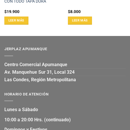
CON TODO TAPA DURA
$
19.900
$
8.000
LEER MÁS
LEER MÁS
JERPLAZ APUMANQUE
Centro Comercial Apumanque
Av. Manquehue Sur 31, Local 324
Las Condes, Región Metropolitana
HORARIO DE ATENCIÓN
Lunes a Sábado
10:00 a 20:00 Hrs. (continuado)
Domingos y Festivos.