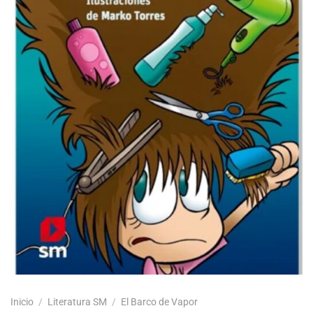
Inicio
/
Literatura SM
/
El Barco de Vapor