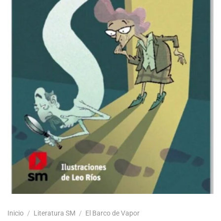
Inicio
/
Literatura SM
/
El Barco de Vapor