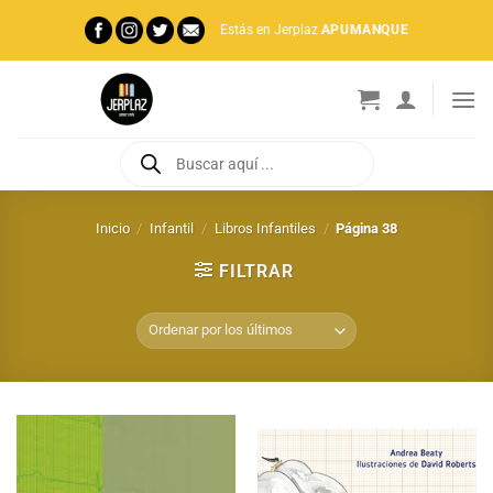
Saltar
Estás en Jerplaz
APUMANQUE
al
contenido
Búsqueda
de
productos
Inicio
/
Infantil
/
Libros Infantiles
/
Página 38
FILTRAR