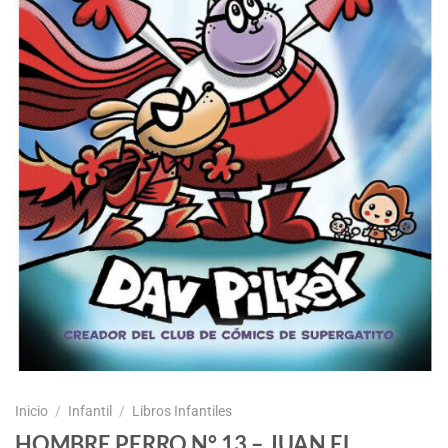
Inicio
/
Infantil
/
Libros Infantiles
HOMBRE PERRO N° 13 – JUAN EL