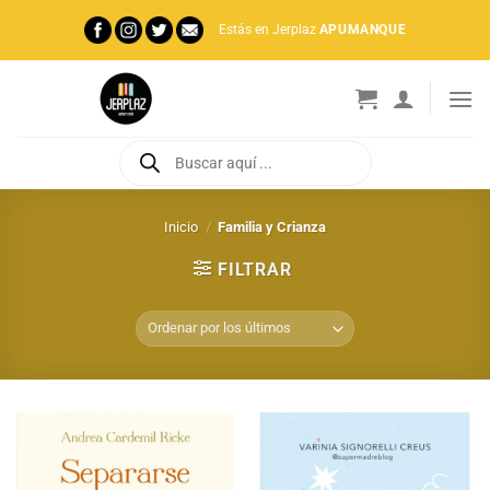
Saltar
Estás en Jerplaz
APUMANQUE
al
contenido
Búsqueda
de
productos
Inicio
/
Familia y Crianza
FILTRAR