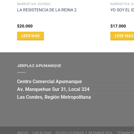
NARRATIVA JUVENIL
NARRATIVA J
LA RESISTENCIA DE LA REINA 2
YO SOY EL I
$
20.000
$
17.000
LEER MÁS
LEER MÁS
JERPLAZ APUMANQUE
Centro Comercial Apumanque
Av. Manquehue Sur 31, Local 324
Las Condes, Región Metropolitana
INICIO
CATÁLOGO
DEVOLUCIONES Y REEMBOLSOS
TÉRMINO