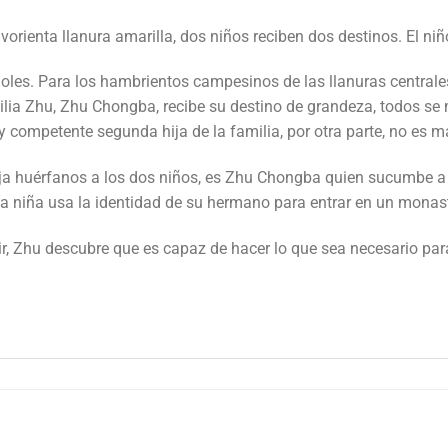
rienta llanura amarilla, dos niños reciben dos destinos. El niño
les. Para los hambrientos campesinos de las llanuras centrales
milia Zhu, Zhu Chongba, recibe su destino de grandeza, todos s
a y competente segunda hija de la familia, por otra parte, no es 
ja huérfanos a los dos niños, es Zhu Chongba quien sucumbe a 
la niña usa la identidad de su hermano para entrar en un monas
ir, Zhu descubre que es capaz de hacer lo que sea necesario pa
.