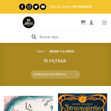
Saltar
Estás en Jerplaz
APUMANQUE
al
contenido
Búsqueda
de
productos
Inicio
/
DESDE +12 AÑOS
FILTRAR