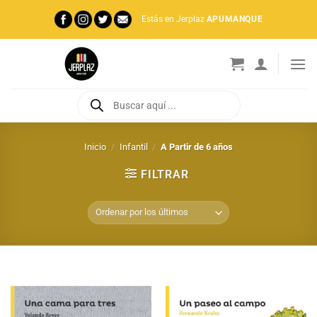
Saltar
Estás en Jerplaz
APUMANQUE
al
contenido
Búsqueda
de
productos
Inicio
/
Infantil
/
A Partir de 6 años
FILTRAR