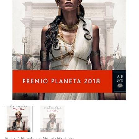
Inicio
/
Novelas
/
Novela Histórica