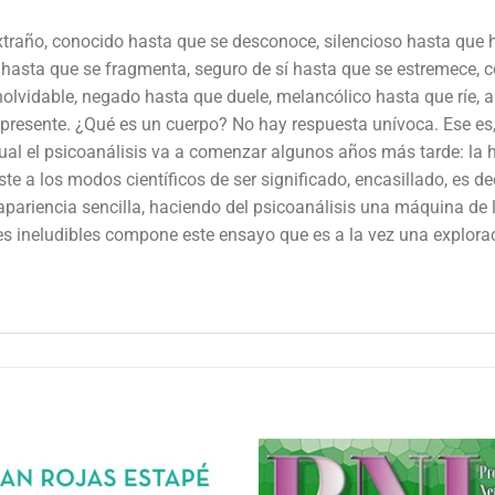
xtraño, conocido hasta que se desconoce, silencioso hasta qu
 hasta que se fragmenta, seguro de sí hasta que se estremece, c
olvidable, negado hasta que duele, melancólico hasta que ríe, a
e presente. ¿Qué es un cuerpo? No hay respuesta unívoca. Ese es,
l cual el psicoanálisis va a comenzar algunos años más tarde: la 
iste a los modos científicos de ser significado, encasillado, es d
ariencia sencilla, haciendo del psicoanálisis una máquina de le
es ineludibles compone este ensayo que es a la vez una explorac