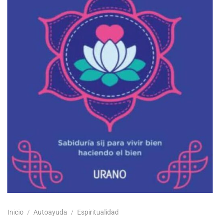
Inicio
/
Autoayuda
/
Espiritualidad