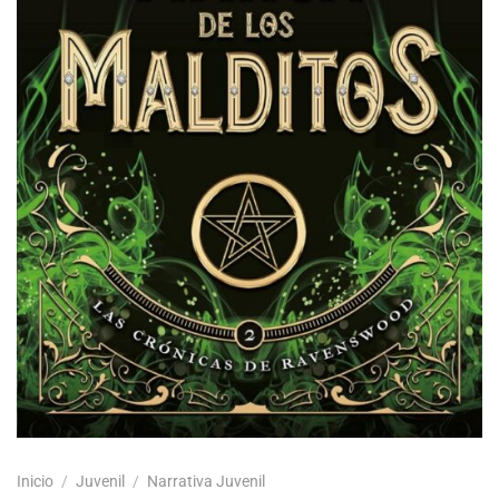
Inicio
/
Juvenil
/
Narrativa Juvenil