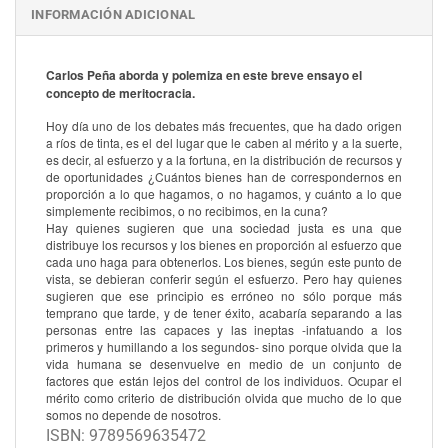
INFORMACIÓN ADICIONAL
Carlos Peña aborda y polemiza en este breve ensayo el
concepto de meritocracia.
Hoy día uno de los debates más frecuentes, que ha dado origen
a ríos de tinta, es el del lugar que le caben al mérito y a la suerte,
es decir, al esfuerzo y a la fortuna, en la distribución de recursos y
de oportunidades ¿Cuántos bienes han de correspondernos en
proporción a lo que hagamos, o no hagamos, y cuánto a lo que
simplemente recibimos, o no recibimos, en la cuna?
Hay quienes sugieren que una sociedad justa es una que
distribuye los recursos y los bienes en proporción al esfuerzo que
cada uno haga para obtenerlos. Los bienes, según este punto de
vista, se debieran conferir según el esfuerzo. Pero hay quienes
sugieren que ese principio es erróneo no sólo porque más
temprano que tarde, y de tener éxito, acabaría separando a las
personas entre las capaces y las ineptas -infatuando a los
primeros y humillando a los segundos- sino porque olvida que la
vida humana se desenvuelve en medio de un conjunto de
factores que están lejos del control de los individuos. Ocupar el
mérito como criterio de distribución olvida que mucho de lo que
somos no depende de nosotros.
ISBN: 9789569635472