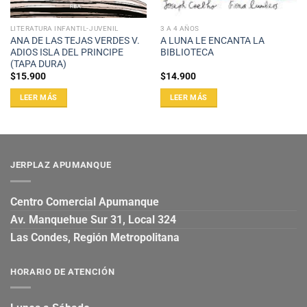
LITERATURA INFANTIL-JUVENIL
3 A 4 AÑOS
ANA DE LAS TEJAS VERDES V.
A LUNA LE ENCANTA LA
ADIOS ISLA DEL PRINCIPE
BIBLIOTECA
(TAPA DURA)
$
15.900
$
14.900
LEER MÁS
LEER MÁS
JERPLAZ APUMANQUE
Centro Comercial Apumanque
Av. Manquehue Sur 31, Local 324
Las Condes, Región Metropolitana
HORARIO DE ATENCIÓN