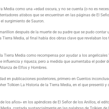
erra Media como una «edad oscura, y no se cuenta (o no es nece
 tentadores atisbos que se encuentran en las páginas de El Señor 
y el surgimiento de Sauron.
lmarillion después de la muerte de su padre que se pudo contar
 la Tierra Media, al final había dos obras clave que revelaban l
a Tierra Media como recompensa por ayudar a los angelicales Va
 de influencia y riqueza; pero a medida que aumentaba el poder
 Alianza de Elfos y Hombres.
dad en publicaciones posteriores, primero en Cuentos inconclu
her Tolkien La Historia de la Tierra Media, en el que presentó 
 de los años» en los apéndices de El Señor de los Anillos, el ed
 Media, contada sustancialmente en las palabras de Tolkien de 