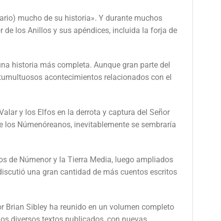
sario) mucho de su historia». Y durante muchos
de los Anillos y sus apéndices, incluida la forja de
 una historia más completa. Aunque gran parte del
os tumultuosos acontecimientos relacionados con el
lar y los Elfos en la derrota y captura del Señor
 de los Númenóreanos, inevitablemente se sembraría
sos de Númenor y la Tierra Media, luego ampliados
y discutió una gran cantidad de más cuentos escritos
itor Brian Sibley ha reunido en un volumen completo
los diversos textos publicados, con nuevas