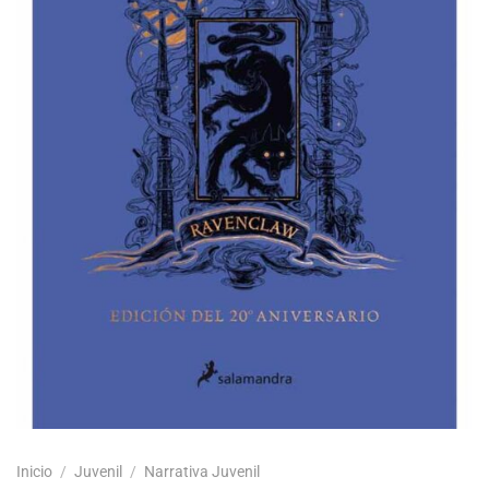
Inicio
/
Juvenil
/
Narrativa Juvenil