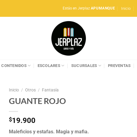
Inicio
Estás en Jerplaz
APUMANQUE
CONTENIDOS
ESCOLARES
SUCURSALES
PREVENTAS
Inicio
/
Otros
/
Fantasía
GUANTE ROJO
$
19.900
Maleficios y estafas. Magia y mafia.