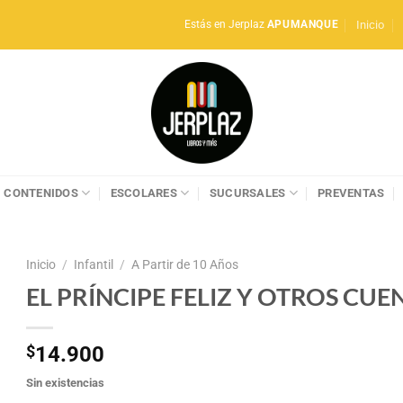
Inicio
Estás en Jerplaz
APUMANQUE
CONTENIDOS
ESCOLARES
SUCURSALES
PREVENTAS
Inicio
/
Infantil
/
A Partir de 10 Años
EL PRÍNCIPE FELIZ Y OTROS CUE
$
14.900
Sin existencias