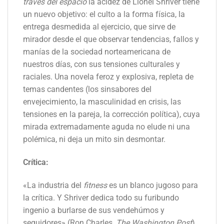
través del espacio
la acidez de Lionel Shriver tiene
un nuevo objetivo: el culto a la forma física, la
entrega desmedida al ejercicio, que sirve de
mirador desde el que observar tendencias, fallos y
manías de la sociedad norteamericana de
nuestros días, con sus tensiones culturales y
raciales. Una novela feroz y explosiva, repleta de
temas candentes (los sinsabores del
envejecimiento, la masculinidad en crisis, las
tensiones en la pareja, la corrección política), cuya
mirada extremadamente aguda no elude ni una
polémica, ni deja un mito sin desmontar.
Crítica:
«La industria del
fitness
es un blanco jugoso para
la crítica. Y Shriver dedica todo su furibundo
ingenio a burlarse de sus vendehúmos y
seguidores» (Ron Charles,
The Washington Post
).