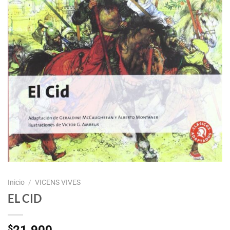
Inicio
/
VICENS VIVES
EL CID
$