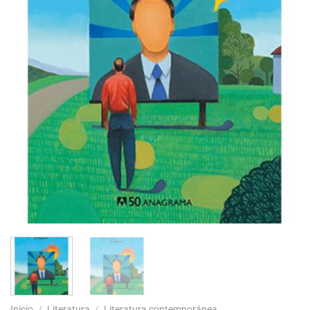
Inicio
/
Literatura
/
Literatura contemporánea