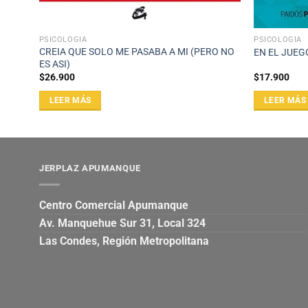
PSICOLOGÍA
PSICOLOGÍA
S
CREIA QUE SOLO ME PASABA A MI (PERO NO
EN EL JUEG
ES ASI)
$
26.900
$
17.900
LEER MÁS
LEER MÁS
JERPLAZ APUMANQUE
Centro Comercial Apumanque
Av. Manquehue Sur 31, Local 324
Las Condes, Región Metropolitana