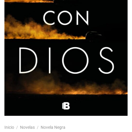
Inicio
/
Novelas
/
Novela Negra