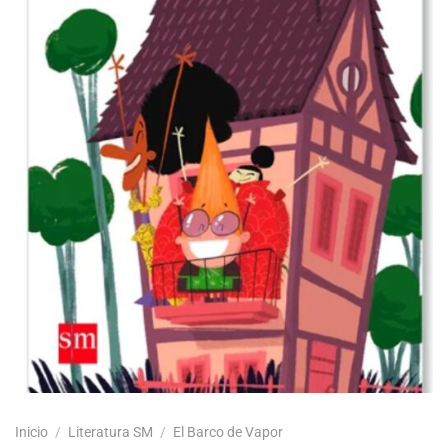
Inicio
/
Literatura SM
/
El Barco de Vapor