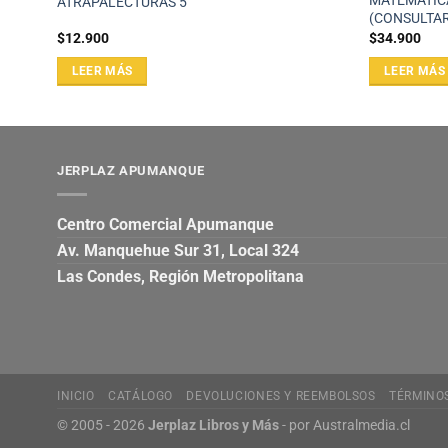
URA
MATEMÁTICA
ATRAPALECTURAS 5
(CONSULTA
$
12.900
$
34.900
LEER MÁS
LEER MÁS
JERPLAZ APUMANQUE
Centro Comercial Apumanque
Av. Manquehue Sur 31, Local 324
Las Condes, Región Metropolitana
INICIO
CATÁLOGO
DEVOLUCIONES Y REEMBOLSOS
TÉRMINO
© 2005 - 2026
Jerplaz Libros y Más
- por
Australmedia.cl